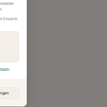
rarbeitet
n.
ie Erlaubnis
essum
.
lungen