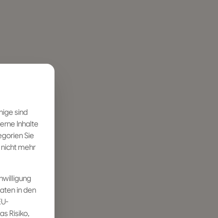
nige sind
erne Inhalte
egorien Sie
 nicht mehr
inwilligung
Daten in den
EU-
s Risiko,