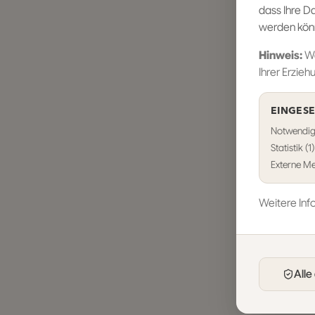
dass Ihre D
werden könn
Hinweis:
We
Ihrer Erzieh
EINGESE
Notwendig 
Statistik (
Externe Me
Weitere Inf
Alle