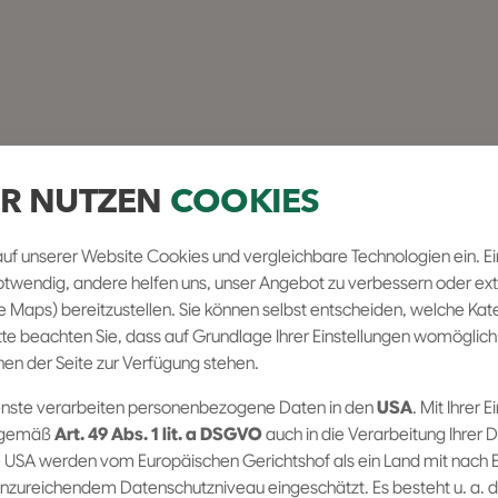
R NUTZEN
COOKIES
auf unserer Website Cookies und vergleichbare Technologien ein. Ei
otwendig, andere helfen uns, unser Angebot zu verbessern oder ext
le Maps) bereitzustellen. Sie können selbst entscheiden, welche Kat
itte beachten Sie, dass auf Grundlage Ihrer Einstellungen womöglich
nen der Seite zur Verfügung stehen.
enste verarbeiten personenbezogene Daten in den
USA
. Mit Ihrer E
e gemäß
Art. 49 Abs. 1 lit. a DSGVO
auch in die Verarbeitung Ihrer 
e USA werden vom Europäischen Gerichtshof als ein Land mit nach 
nzureichendem Datenschutzniveau eingeschätzt. Es besteht u. a. da