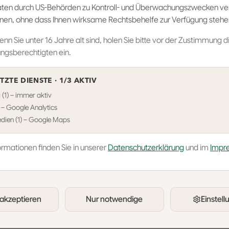
404
aten durch US-Behörden zu Kontroll- und Überwachungszwecken ve
en, ohne dass Ihnen wirksame Rechtsbehelfe zur Verfügung stehe
Seite nicht gefunden
nn Sie unter 16 Jahre alt sind, holen Sie bitte vor der Zustimmung d
ungsberechtigten ein.
Zur Startseite
TZTE DIENSTE ·
1
/3 AKTIV
(1) – immer aktiv
1) – Google Analytics
dien (1) – Google Maps
ormationen finden Sie in unserer
Datenschutzerklärung
und im
Impr
 akzeptieren
Nur notwendige
Einstel