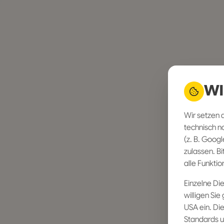
WI
Wir setzen 
technisch n
(z. B. Goog
zulassen. B
alle Funktio
Einzelne Di
willigen Si
USA ein. Di
Standards u